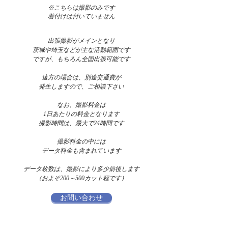
※こちらは撮影のみです
着付けは付いていません​
出張撮影がメインとなり
茨城や埼玉などが主な活動範囲です
ですが、もちろん全国出張可能です
遠方の場合は、別途交通費が
発生しますので、ご相談下さい
なお、撮影料金は
1日あたりの料金となります
撮影時間は、最大で24時間です
撮影料金の中には
データ料金も含まれています
データ枚数は、撮影により多少前後します
（およそ200～500カット程です）
お問い合わせ