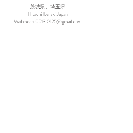
茨城県、埼玉県
Hitachi Ibaraki Japan
Mail:
moari.0513.0125@gmail.com