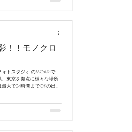
影！！モノクロ
ォトスタジオ のMOARIで
県、東京を拠点に様々な場所
最大で24時間までOKの出張
所最大13時間が最長です(笑)