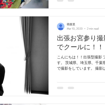
萌亜里
Mar 10, 2020
2 min read
出張お宮参り撮
でクールに！！
こんにちは！！出張型撮影 フ
す。 茨城県、埼玉県、千葉
で撮影をしています。 撮影は
型 フォトスタジオです！今の
その為1日1...