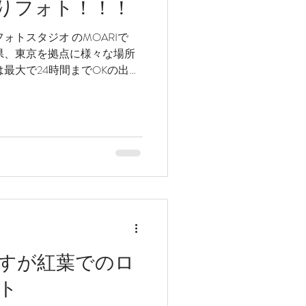
りフォト！！！
ォトスタジオ のMOARIで
県、東京を拠点に様々な場所
最大で24時間までOKの出張
所最大13時間が最長です(笑)
すが紅葉でのロ
ト