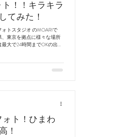
ォト！！キラキラ
してみた！
ォトスタジオ のMOARIで
県、東京を拠点に様々な場所
最大で24時間までOKの出張
所最大13時間が最長です(笑)
フォト！ひまわ
高！