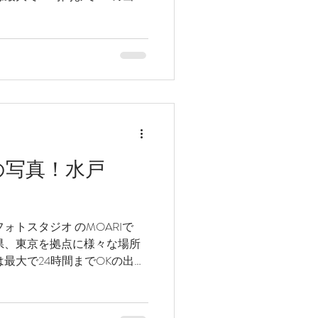
所最大13時間が最長です(笑)
の写真！水戸
ォトスタジオ のMOARIで
県、東京を拠点に様々な場所
最大で24時間までOKの出張
所最大13時間が最長です(笑)