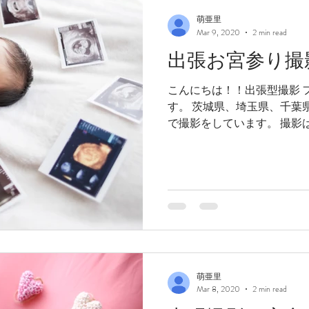
萌亜里
Mar 9, 2020
2 min read
出張お宮参り撮
こんにちは！！出張型撮影 フ
す。 茨城県、埼玉県、千葉
で撮影をしています。 撮影は
型 フォトスタジオです！今の
その為1日1...
萌亜里
Mar 8, 2020
2 min read