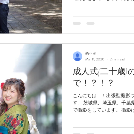
型 フォトスタジオです！今の
その為1日1...
萌亜里
Mar 11, 2020
2 min read
成人式(二十歳)
で！？！？
こんにちは！！出張型撮影 フ
す。 茨城県、埼玉県、千葉
で撮影をしています。 撮影は
型 フォトスタジオです！今の
その為1日1...