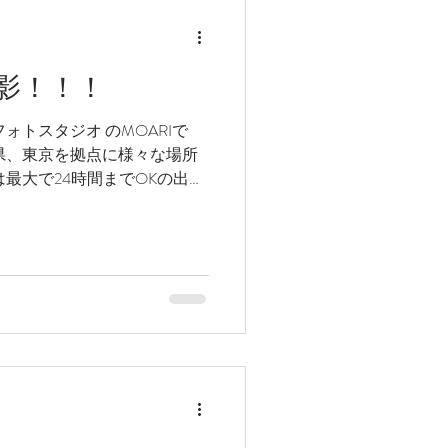
影！！！
ォトスタジオ のMOARIで
県、東京を拠点に様々な場所
最大で24時間までOKの出張
所最大13時間が最長です(笑)