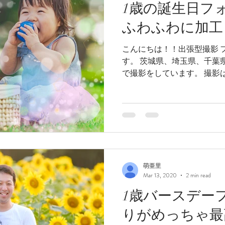
1歳の誕生日フ
ふわふわに加工
こんにちは！！出張型撮影 フ
す。 茨城県、埼玉県、千葉
で撮影をしています。 撮影は
型 フォトスタジオです！今の
その為1日1...
萌亜里
Mar 13, 2020
2 min read
1歳バースデー
りがめっちゃ最