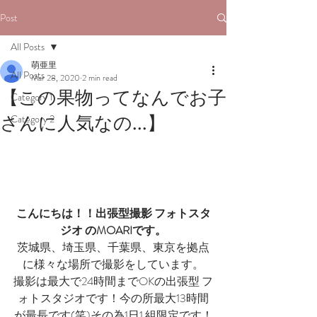
Post
All Posts
萌亜里
All Posts
Mar 28, 2020
2 min read
【この果物ってなんでお子
Category 1
さんに人気なの...】
Category 2
こんにちは！！出張型撮影 フォトスタ
ジオ のMOARIです。
茨城県、埼玉県、千葉県、東京を拠点
に様々な場所で撮影をしています。
撮影は最大で24時間までOKの出張型 フ
ォトスタジオです！今の所最大13時間
が最長です(笑)その為1日1 組限定です！