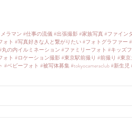
カメラマン
#仕事の流儀
#出張撮影
#家族写真
#ファイン
フォト
#写真好きな人と繋がりたい
#フォトグラファー
#丸の内イルミネーション
#ファミリーフォト
#キッズ
フォト
#ロケーション撮影
#東京駅前撮り
#前撮り
#東
ト
#ベビーフォト
#被写体募集
#tokyocameraclub
#新生児