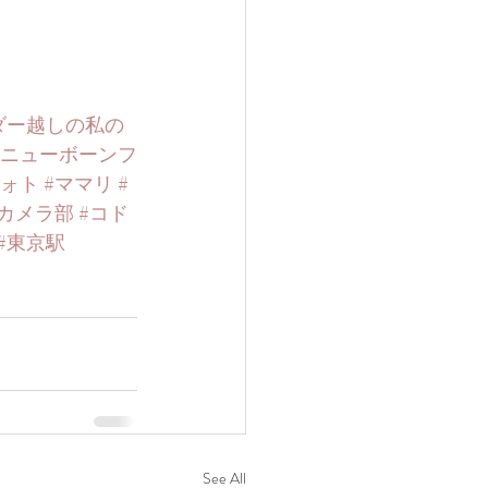
ダー越しの私の
#ニューボーンフ
フォト
#ママリ
#
京カメラ部
#コド
#東京駅
See All