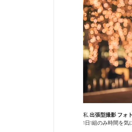
私 
出張型撮影 フォ
1日1組のみ時間を