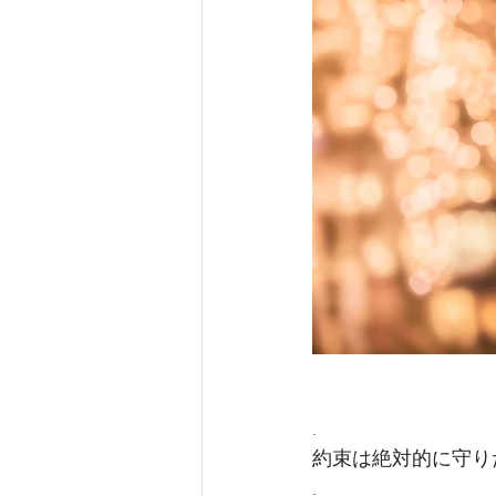
.
約束は絶対的に守り
.