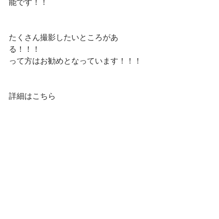
能です！！
たくさん撮影したいところがあ
る！！！
って方はお勧めとなっています！！！
詳細はこちら
https://www.moariphoto.com/
#出張カメラマン
#カメラマン
#仕事の
流儀
#出張撮影
#家族写真
#ファインダ
ー越しの私の世界
#ロケーションフォ
ト
#写真好きな人と繋がりたい
#フォト
グラファー
#ニューボーンフォト
#ポー