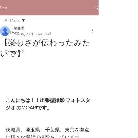
Post
All Posts
萌亜里
All Posts
May 16, 2020
2 min read
【楽しさが伝わったみた
Category 1
いで】
Category 2
こんにちは！！出張型撮影 フォトスタ
ジオ のMOARIです。
茨城県、埼玉県、千葉県、東京を拠点
に様々な場所で撮影をしています。