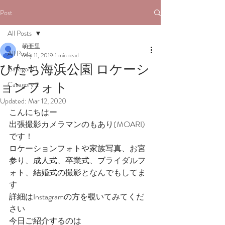
Post
All Posts
萌亜里
All Posts
May 11, 2019
1 min read
ひたち海浜公園 ロケーシ
Category 1
ョンフォト
Category 2
Updated:
Mar 12, 2020
こんにちはー
出張撮影カメラマンのもあり(MOARI)
です！
ロケーションフォトや家族写真、お宮
参り、成人式、卒業式、ブライダルフ
ォト、結婚式の撮影となんでもしてま
す
詳細はInstagramの方を覗いてみてくだ
さい
今日ご紹介するのは