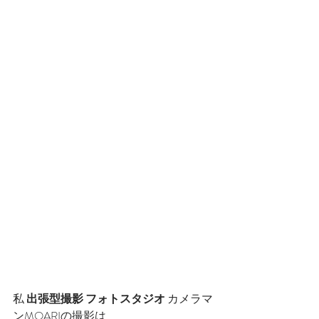
私 
出張型撮影 フォトスタジオ
 カメラマ
ンMOARIの撮影は