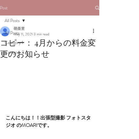
Post
All Posts
萌亜里
All Posts
May 11, 2021
3 min read
コピー： 4月からの料金変
Category 1
更のお知らせ
Category 2
こんにちは！！出張型撮影 フォトスタ
ジオ のMOARIです。