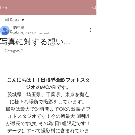
Post
All Posts
萌亜里
All Posts
Mar 21, 2020
2 min read
写真に対する想い...
Category 1
Category 2
こんにちは！！出張型撮影 フォトスタ
ジオ のMOARIです。
茨城県、埼玉県、千葉県、東京を拠点
に様々な場所で撮影をしています。
撮影は最大で24時間までOKの出張型 フ
ォトスタジオです！今の所最大13時間
が最長です(笑)その為1日1 組限定です！
データはすべて撮影料に含まれていま