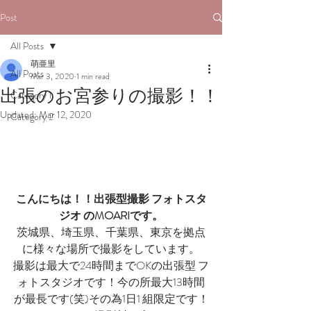
Post
All Posts
萌亜里
All Posts
Mar 3, 2020
1 min read
出張のお宮参りの撮影！！
Category 1
Updated:
Mar 12, 2020
Category 2
こんにちは！！出張型撮影 フォトスタ
ジオ のMOARIです。
茨城県、埼玉県、千葉県、東京を拠点
に様々な場所で撮影をしています。
撮影は最大で24時間までOKの出張型 フ
ォトスタジオです！今の所最大13時間
が最長です(笑)その為1日1 組限定です！