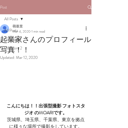
Post
All Posts
萌亜里
All Posts
Mar 4, 2020
1 min read
起業家さんのプロフィール
Category 1
写真！！
Category 2
Updated:
Mar 12, 2020
こんにちは！！出張型撮影 フォトスタ
ジオ のMOARIです。
茨城県、埼玉県、千葉県、東京を拠点
に様々な場所で撮影をしています。