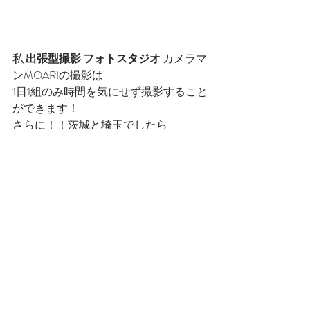
私 
出張型撮影 フォトスタジオ 
カメラマ
ンMOARIの撮影は
1日1組のみ時間を気にせず撮影すること
ができます！
さらに！！茨城と埼玉でしたら
交通費はなしです！！！
もちろん県外全国どこまでもいきます
ので
ご依頼くださいませ！！！
そして1日であれば何箇所でも移動が可
能です！！
たくさん撮影したいところがあ
る！！！
って方はお勧めとなっています！！！
詳細はこちら
https://www.moariphoto.com/