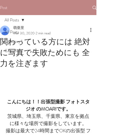
Post
All Posts
萌亜里
All Posts
Mar 30, 2020
2 min read
関わっている方には 絶対
Category 1
に写真で失敗ためにも 全
Category 2
力を注ぎます
こんにちは！！出張型撮影 フォトスタ
ジオ のMOARIです。
茨城県、埼玉県、千葉県、東京を拠点
に様々な場所で撮影をしています。
撮影は最大で24時間までOKの出張型 フ